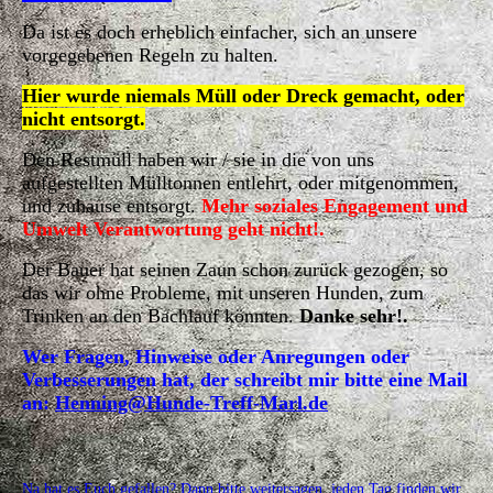
Da ist es doch erheblich einfacher, sich an unsere
vorgegebenen Regeln zu halten.
Hier wurde niemals Müll oder Dreck gemacht, oder
nicht entsorgt.
Den Restmüll haben wir / sie in die von uns
aufgestellten Mülltonnen entlehrt, oder mitgenommen,
und zuhause entsorgt.
Mehr soziales Engagement und
Umwelt Verantwortung geht nicht!.
Der Bauer hat seinen Zaun schon zurück gezogen, so
das wir ohne Probleme, mit unseren Hunden, zum
Trinken an den Bachlauf könnten.
Danke sehr!.
Wer Fragen, Hinweise oder Anregungen oder
Verbesserungen hat, der schreibt mir bitte eine Mail
an:
Henning@Hunde-Treff-Marl.de
Na hat es Euch gefallen? Dann bitte weitersagen, jeden Tag finden wir