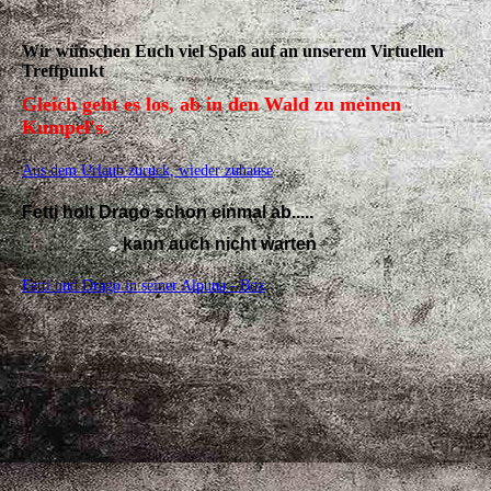
Wir wünschen Euch viel Spaß auf an unserem Virtuellen
Treffpunkt
Gleich geht es los, ab in den Wald zu meinen
Kumpel's.
Aus dem Urlaub zurück, wieder zuhause
Fetti holt Drago schon einmal ab.....
kann auch nicht warten
Fetti und Drago in seiner Alpuna - Box