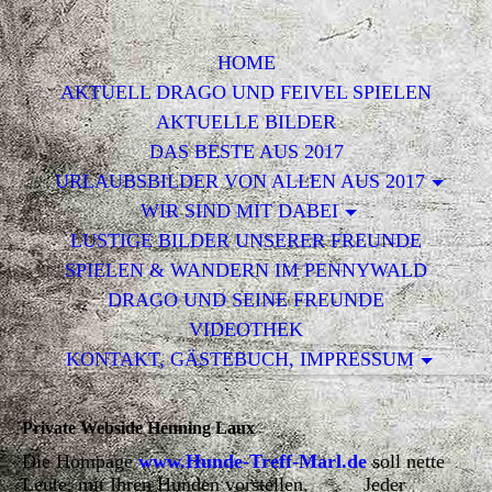
HOME
AKTUELL DRAGO UND FEIVEL SPIELEN
AKTUELLE BILDER
DAS BESTE AUS 2017
URLAUBSBILDER VON ALLEN AUS 2017
WIR SIND MIT DABEI
LUSTIGE BILDER UNSERER FREUNDE
SPIELEN & WANDERN IM PENNYWALD
DRAGO UND SEINE FREUNDE
VIDEOTHEK
KONTAKT, GÄSTEBUCH, IMPRESSUM
Private Webside Henning Laux
Die Hompage
www.Hunde-Treff-Marl.de
soll nette
Leute, mit Ihren Hunden vorstellen. Jeder