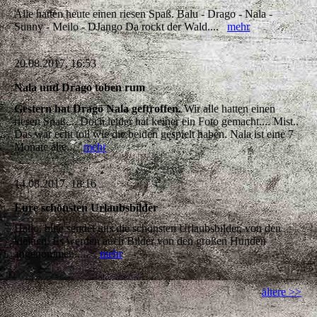
Alle hatten heute einen riesen Spaß. Balu - Drago - Nala -
Sunny - Meilo - DJango Da rockt der Wald....
mehr
20.08.2017, 16:53
Nala und Drago toben rum
Gestern hat Drago Nala geftroffen.
Wir alle hatten einen
riesen Spaß.... Doch leider hat keiner ein Foto gemacht.... Mist..
Das war echt toll wie die beiden gespielt haben. Nala ist eine 7
Monate alte...
mehr
14.08.2017, 18:16
Eure schönsten Urlaubsbilder
Hallo, bitte sendet uns die schönsten Urlaubsbilder, von den
kleinen. Es werden auch Bilder von den großen Hunden
angenommen......
mehr
ältere >>