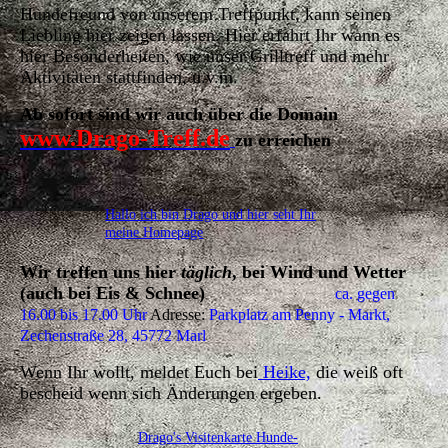
Hundefreund von unserem Treffpunkt, kann seinen
Liebling hier zeigen lassen. Hier erfahrt Ihr wann es
hier Besonderheiten, wie unser Grilltreff und mehr
Aktivitäten stattfinden, u.v.m.
Ab sofort sind wir auch über die Domain
www.Drago-Treff.de
zu erreichen
Hallo ich bin Drago und hier seht Ihr
meine Homepage
Wir treffen uns hier
täglich
, bei Wind und Wetter
(auch bei Eis & Schnee)
ca. gegen
16.00 bis 17.00 Uhr
Adresse:
Parkplatz am Penny - Markt,
Zechenstraße 28, 45772 Marl
Wenn Ihr wollt, meldet Euch bei
Heike,
die weiß oft
bescheid wenn sich Änderungen ergeben.
Drago's Visitenkarte Hunde-