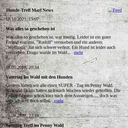
Hunde-Treff Marl News
18.10.2021, 15:07
Was alles so geschehen ist
Was alles so geschehen ist, war traurig. Leider ist ein guter
Freund von uns, "Rudolf" verstorben und ein anderer,
"Wolfgang" hat sich schwer verlezt. Ein Hund ist leider auch
verstorben. Drago wurde im Wald...
mehr
10.05.2018, 20:34
Vatertag im Wald mit den Hunden
Gestern hatten wir alle einen SUPER - Tag im Penny Wald.
Nala und Drago hatten sich nach Wochen wieder getroffen. Die
Freude begann schon kurz nach dem Aussteigen..... doch was
sage ich seht doch selbst.
mehr
26.08.2017, 23:18
Samstag Treff im Penny Wald