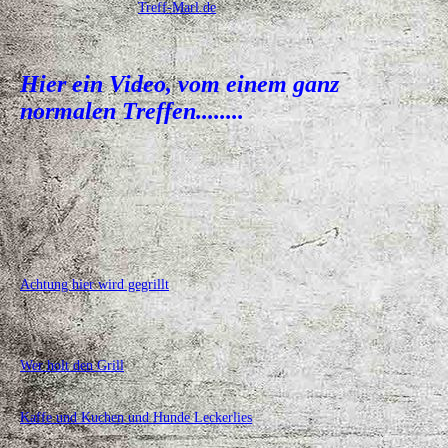
Treff-Marl.de
Hier ein Video, vom einem ganz
normalen Treffen........
Achtung hier wird gegrillt
Wer holt den Grill
Kaffe und Kuchen und Hunde Leckerlies