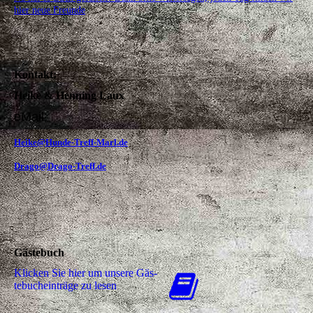
hier neue Freunde
Kontakt:
Heike & Henning Laux
eMail:
Heike@Hunde-Treff-Marl.de
Drago@Drago-Treff.de
Gästebuch
Klicken Sie hier um unsere Gäs­
te­buch­ein­trä­ge zu lesen