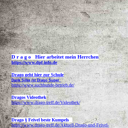
D r a g o Hier arbeitet mein Herrchen
https://www.dpf-info.de
Drago geht hier zur Schule
Dank Silke ist Drago Super
https://www.suchhunde-betrieb.de/
Dragos Videothek
https://www.drago-treff.de/Videothek/
Drago § Feivel beste Kumpels
https://www.drago-treff.de/Aktuell-Drago-und-Feivel-