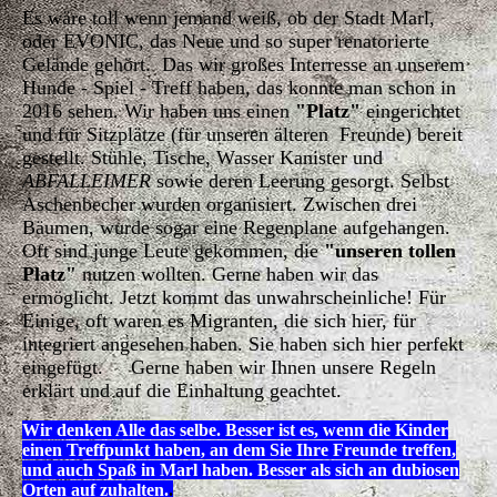
Es wäre toll wenn jemand weiß, ob der Stadt Marl,
oder EVONIC, das Neue und so super renatorierte
Gelände gehört. Das wir großes Interresse an unserem
Hunde - Spiel - Treff haben, das konnte man schon in
2016 sehen. Wir haben uns einen
"Platz"
eingerichtet
und für Sitzplätze (für unseren älteren Freunde) bereit
gestellt. Stühle, Tische, Wasser Kanister und
ABFALLEIMER
sowie deren Leerung gesorgt. Selbst
Aschenbecher wurden organisiert. Zwischen drei
Bäumen, wurde sogar eine Regenplane aufgehangen.
Oft sind junge Leute gekommen, die
"unseren tollen
Platz"
nutzen wollten. Gerne haben wir das
ermöglicht. Jetzt kommt das unwahrscheinliche! Für
Einige, oft waren es Migranten, die sich hier, für
integriert angesehen haben. Sie haben sich hier perfekt
eingefügt. Gerne haben wir Ihnen unsere Regeln
erklärt und auf die Einhaltung geachtet.
Wir denken Alle das selbe. Besser ist es, wenn die Kinder
einen Treffpunkt haben, an dem Sie Ihre Freunde treffen,
und auch Spaß in Marl haben. Besser als sich an dubiosen
Orten auf zuhalten.
.