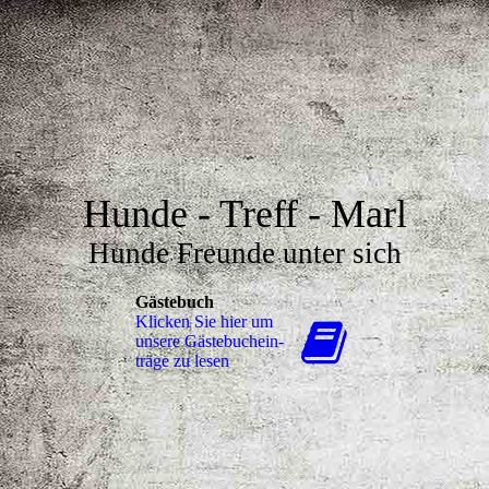
Hunde - Treff - Marl
Hunde Freunde unter sich
Gästebuch
Klicken Sie hier um
unsere Gäs­te­buch­ein­
trä­ge zu lesen