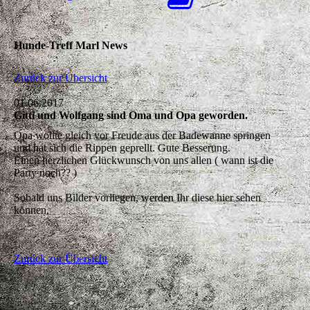
Hunde-Treff Marl News
Zurück zur Übersicht
01.06.2017
Gitti und Wolfgang sind Oma und Opa geworden.
Opa wollte gleich vor Freude aus der Badewanne springen
und hat sich die Rippen geprellt. Gute Besserung.
Einen herzlichen Glückwunsch von uns allen ( wann ist die
Party noch?? )
Sobald uns Bilder vorliegen, werden Ihr diese hier sehen
können.
Zurück zur Übersicht