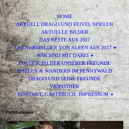
HOME
AKTUELL DRAGO UND FEIVEL SPIELEN
AKTUELLE BILDER
DAS BESTE AUS 2017
URLAUBSBILDER VON ALLEN AUS 2017
WIR SIND MIT DABEI
LUSTIGE BILDER UNSERER FREUNDE
SPIELEN & WANDERN IM PENNYWALD
DRAGO UND SEINE FREUNDE
VIDEOTHEK
KONTAKT, GÄSTEBUCH, IMPRESSUM
Publikationen