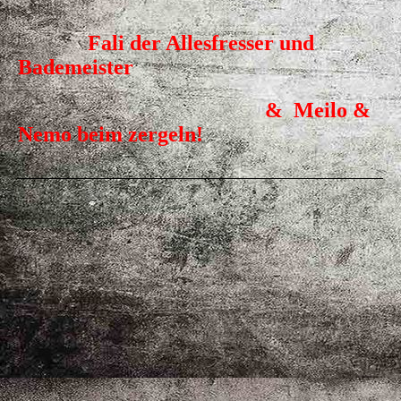
Fali der Allesfresser und
Bademeister
& Meilo &
Nemo beim zergeln!