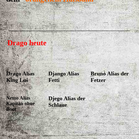
Drago heute
Drago Alias
Django Alias
Bruno Alias der
King Lui
Fetti
Fetzer
Nemo Alias
Djego Alias der
Kapitän ohne
Schlaue
Boot