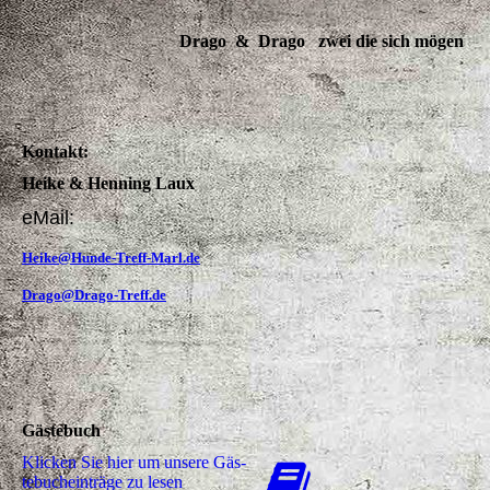
Drago & Drago zwei die sich mögen
Kontakt:
Heike & Henning Laux
eMail:
Heike@Hunde-Treff-Marl.de
Drago@Drago-Treff.de
Gästebuch
Klicken Sie hier um unsere Gäs­
te­buch­ein­trä­ge zu lesen