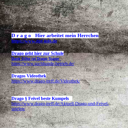
D r a g o Hier arbeitet mein Herrchen
https://www.dpf-info.de
Drago geht hier zur Schule
Dank Silke ist Drago Super
https://www.suchhunde-betrieb.de/
Dragos Videothek
https://www.drago-treff.de/Videothek/
Drago § Feivel beste Kumpels
https://www.drago-treff.de/Aktuell-Drago-und-Feivel-
spielen/