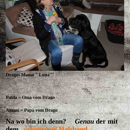
Dragos Mama " Luna"
Paula = Oma vom Drago
Amani = Papa vom Drago
Na wo bin ich denn?
Genau
der mit
dem
orangenem Halsband