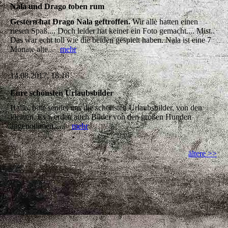
Nala und Drago toben rum
Gestern hat Drago Nala geftroffen.
Wir alle hatten einen
riesen Spaß.... Doch leider hat keiner ein Foto gemacht.... Mist..
Das war echt toll wie die beiden gespielt haben. Nala ist eine 7
Monate alte...
mehr
14.08.2017, 18:16
Eure schönsten Urlaubsbilder
Hallo, bitte sendet uns die schönsten Urlaubsbilder, von den
kleinen. Es werden auch Bilder von den großen Hunden
angenommen......
mehr
ältere >>