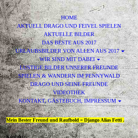
HOME
AKTUELL DRAGO UND FEIVEL SPIELEN
AKTUELLE BILDER
DAS BESTE AUS 2017
URLAUBSBILDER VON ALLEN AUS 2017
WIR SIND MIT DABEI
LUSTIGE BILDER UNSERER FREUNDE
SPIELEN & WANDERN IM PENNYWALD
DRAGO UND SEINE FREUNDE
VIDEOTHEK
KONTAKT, GÄSTEBUCH, IMPRESSUM
Mein Bester Freund und Raufbold = Django Alias Fetti
.
Kontakt: