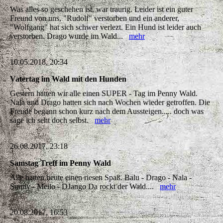
Was alles so geschehen ist, war traurig. Leider ist ein guter
Freund von uns, "Rudolf" verstorben und ein anderer,
"Wolfgang" hat sich schwer verlezt. Ein Hund ist leider auch
verstorben. Drago wurde im Wald...
mehr
10.05.2018, 20:34
Vatertag im Wald mit den Hunden
Gestern hatten wir alle einen SUPER - Tag im Penny Wald.
Nala und Drago hatten sich nach Wochen wieder getroffen. Die
Freude begann schon kurz nach dem Aussteigen..... doch was
sage ich seht doch selbst.
mehr
26.08.2017, 23:18
Samstag Treff im Penny Wald
Alle hatten heute einen riesen Spaß. Balu - Drago - Nala -
Sunny - Meilo - DJango Da rockt der Wald....
mehr
20.08.2017, 16:53