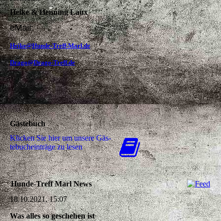
Heike & Henning Laux
eMail:
Heike@Hunde-Treff-Marl.de
Drago@Drago-Treff.de
Gästebuch
Klicken Sie hier um unsere Gäs­
te­buch­ein­trä­ge zu lesen
Hunde-Treff Marl News
18.10.2021, 15:07
Was alles so geschehen ist