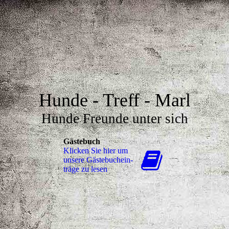
Hunde - Treff - Marl
Hunde Freunde unter sich
Gästebuch
Klicken Sie hier um
unsere Gäs­te­buch­ein­
trä­ge zu lesen