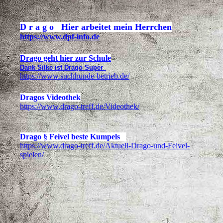
D r a g o Hier arbeitet mein Herrchen
https://www.dpf-info.de
Drago geht hier zur Schule
Dank Silke ist Drago Super
https://www.suchhunde-betrieb.de/
Dragos Videothek
https://www.drago-treff.de/Videothek/
Drago § Feivel beste Kumpels
https://www.drago-treff.de/Aktuell-Drago-und-Feivel-
spielen/